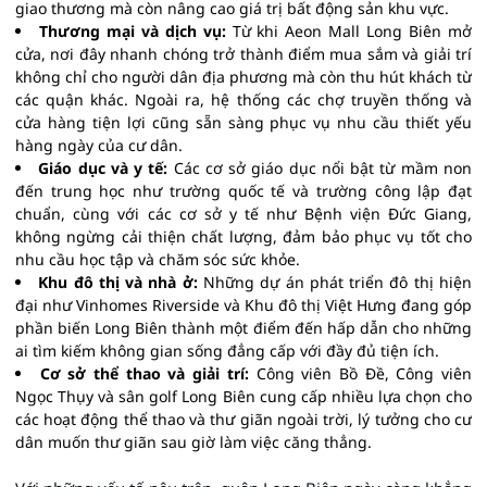
giao thương mà còn nâng cao giá trị bất động sản khu vực.
Thương mại và dịch vụ:
Từ khi Aeon Mall Long Biên mở
cửa, nơi đây nhanh chóng trở thành điểm mua sắm và giải trí
không chỉ cho người dân địa phương mà còn thu hút khách từ
các quận khác. Ngoài ra, hệ thống các chợ truyền thống và
cửa hàng tiện lợi cũng sẵn sàng phục vụ nhu cầu thiết yếu
hàng ngày của cư dân.
Giáo dục và y tế:
Các cơ sở giáo dục nổi bật từ mầm non
đến trung học như trường quốc tế và trường công lập đạt
chuẩn, cùng với các cơ sở y tế như Bệnh viện Đức Giang,
không ngừng cải thiện chất lượng, đảm bảo phục vụ tốt cho
nhu cầu học tập và chăm sóc sức khỏe.
Khu đô thị và nhà ở:
Những dự án phát triển đô thị hiện
đại như Vinhomes Riverside và Khu đô thị Việt Hưng đang góp
phần biến Long Biên thành một điểm đến hấp dẫn cho những
ai tìm kiếm không gian sống đẳng cấp với đầy đủ tiện ích.
Cơ sở thể thao và giải trí:
Công viên Bồ Đề, Công viên
Ngọc Thụy và sân golf Long Biên cung cấp nhiều lựa chọn cho
các hoạt động thể thao và thư giãn ngoài trời, lý tưởng cho cư
dân muốn thư giãn sau giờ làm việc căng thẳng.