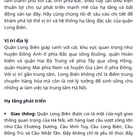
tâm thành phố với các tỉnh phía Bắc. Điều này tạo điều kiện
thuận lợi cho sự phát triển mạnh mẽ của hạ tầng và bất
động sản tại đây. Hãy cùng chúng tôi đi sâu vào chi tiết để
khám phá lợi thế vị trí và hệ thống hạ tầng đặc sắc của quận
Long Biên.
Vị trí địa lý
Quận Long Biên giáp ranh với các khu vực quan trọng như
huyện Đông Anh ở phía Bắc qua sông Đuống, quận Hoàn
Kiếm và quận Hai Bà Trưng về phía Tây qua sông Hồng,
quận Hoàng Mai phía Nam và huyện Gia Lâm ở phía Đông.
Với vị trí gần trung tâm, Long Biên không chỉ là điểm trung
chuyển hàng hóa mà còn là nơi lý tưởng để sinh sống cho
những ai làm việc tại trung tâm Hà Nội.
Hạ tầng phát triển
Giao thông:
Quận Long Biên được coi là một cửa ngõ giao
thông quan trọng của Hà Nội, với hàng loạt cầu vượt sông lớn
như Cầu Chương Dương, Cầu Vĩnh Tuy, Cầu Long Biên, Cầu
Đông Trù và Cầu Nhật Tân. Đây không chỉ là yếu tố thúc đẩy