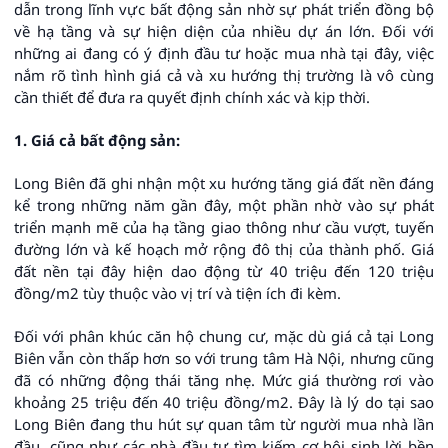
dẫn trong lĩnh vực bất động sản nhờ sự phát triển đồng bộ
về hạ tầng và sự hiện diện của nhiều dự án lớn. Đối với
những ai đang có ý định đầu tư hoặc mua nhà tại đây, việc
nắm rõ tình hình giá cả và xu hướng thị trường là vô cùng
cần thiết để đưa ra quyết định chính xác và kịp thời.
1. Giá cả bất động sản:
Long Biên đã ghi nhận một xu hướng tăng giá đất nền đáng
kể trong những năm gần đây, một phần nhờ vào sự phát
triển mạnh mẽ của hạ tầng giao thông như cầu vượt, tuyến
đường lớn và kế hoạch mở rộng đô thị của thành phố. Giá
đất nền tại đây hiện dao động từ 40 triệu đến 120 triệu
đồng/m2 tùy thuộc vào vị trí và tiện ích đi kèm.
Đối với phân khúc căn hộ chung cư, mặc dù giá cả tại Long
Biên vẫn còn thấp hơn so với trung tâm Hà Nội, nhưng cũng
đã có những động thái tăng nhẹ. Mức giá thường rơi vào
khoảng 25 triệu đến 40 triệu đồng/m2. Đây là lý do tại sao
Long Biên đang thu hút sự quan tâm từ người mua nhà lần
đầu, cũng như các nhà đầu tư tìm kiếm cơ hội sinh lời bền