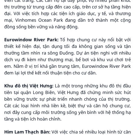
viên cát trắng. Các căn hộ tại đây phục vụ nhiều phân khúc
thị trường từ trung cấp đến cao cấp, trên cơ sở hạ tầng hiện
đại. Với việc tích hợp các tiện ích giáo dục, y tế, và thương
mại, Vinhomes Ocean Park đang dần trở thành một cộng
đồng sống bền vững và năng động.
Eurowindow River Park:
Tổ hợp chung cư này nổi bật với
thiết kế hiện đại, tận dụng tối đa không gian sống và tận
thưởng tầm nhìn ra sông Đuống. Dự án tiện nghi với nhiều
dịch vụ đi kèm như thương mại, bể bơi và khu vui chơi trẻ
em. Nằm ở vị trí khá gần trung tâm, Eurowindow River Park
đem lại lợi thế kết nối thuận tiện cho cư dân.
Khu đô thị Việt Hưng:
Là một trong những khu đô thị đầu
tiên tại quận Long Biên, Việt Hưng đã chứng minh sức hút
bền vững trước sự phát triển nhanh chóng của thị trường.
Cát các loại hình nhà liền kề, biệt thự và căn hộ chung cư,
nơi đây cung cấp môi trường sống yên bình với hệ thống hạ
tầng và tiện ích hoàn chỉnh.
Him Lam Thạch Bàn:
Với việc chia sẻ nhiều loại hình từ căn