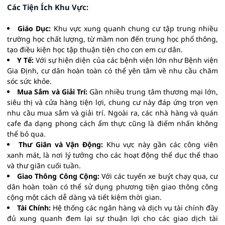
Các Tiện Ích Khu Vực:
Giáo Dục:
Khu vực xung quanh chung cư tập trung nhiều
trường học chất lượng, từ mầm non đến trung học phổ thông,
tạo điều kiện học tập thuận tiện cho con em cư dân.
Y Tế:
Với sự hiện diện của các bệnh viện lớn như Bệnh viện
Gia Định, cư dân hoàn toàn có thể yên tâm về nhu cầu chăm
sóc sức khỏe.
Mua Sắm và Giải Trí:
Gần nhiều trung tâm thương mại lớn,
siêu thị và cửa hàng tiện lợi, chung cư này đáp ứng trọn vẹn
nhu cầu mua sắm và giải trí. Ngoài ra, các nhà hàng và quán
cafe đa dạng phong cách ẩm thực cũng là điểm nhấn không
thể bỏ qua.
Thư Giãn và Vận Động:
Khu vực này gần các công viên
xanh mát, là nơi lý tưởng cho các hoạt động thể dục thể thao
và thư giãn cuối tuần.
Giao Thông Công Cộng:
Với các tuyến xe buýt chạy qua, cư
dân hoàn toàn có thể sử dụng phương tiện giao thông công
cộng một cách dễ dàng và tiết kiệm thời gian.
Tài Chính:
Hệ thống các ngân hàng và dịch vụ tài chính đầy
đủ xung quanh đem lại sự thuận lợi cho các giao dịch tài