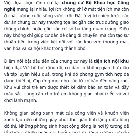
Việc lựa chọn định cư tại
chung cư Bộ Khoa học Công
nghệ
mang lại nhiều lợi ích không chỉ ở mặt tiện ích mà còn
ở chất lượng cuộc sống vượt trội. Đặt ở vị trí chiến lược, các
dự án chung cư này thường tọa lạc gần các trục đường giao
thông chính, hoặc gần các cơ sở hạ tầng quan trọng. Điều
này không chỉ giúp cư dân dễ dàng di chuyển, mà còn tạo sự
thuận tiện trong việc kết nối với các khu vực thương mại,
văn hóa và xã hội khác trong thành phố.
Điểm nổi bật đầu tiên của chung cư này là
tiện ích nội khu
hiện đại. Với hồ bơi rộng rãi, cư dân có không gian thư giãn
và tập luyện hiệu quả, trong khi đó phòng gym tích hợp đa
dạng thiết bị, đáp ứng mọi nhu cầu từ cơ bản đến nâng cao.
Khu vui chơi trẻ em được thiết kế đảm bảo an toàn và đầy
màu sắc, cung cấp cho trẻ em không gian phát triển và vui
chơi lành mạnh.
Không gian sống xanh mát của công viên và khuôn viên
xanh tạo nên những giây phút thư giãn tĩnh lặng giữa lòng
đô thị. Những phòng sinh hoạt cộng đồng là nơi lý tưởng để
tổ chức sự kiện hoặc các buổi giao lưu, tăng cường sự gắn