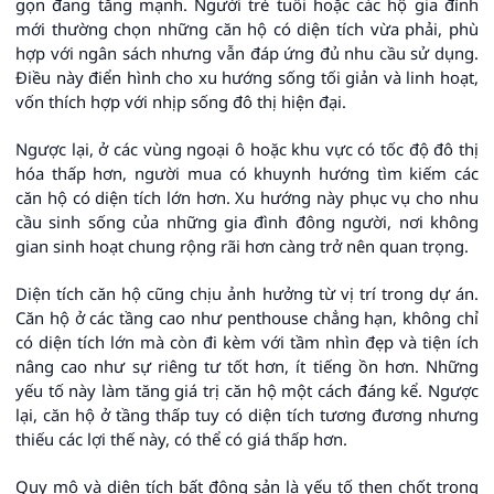
gọn đang tăng mạnh. Người trẻ tuổi hoặc các hộ gia đình
mới thường chọn những căn hộ có diện tích vừa phải, phù
hợp với ngân sách nhưng vẫn đáp ứng đủ nhu cầu sử dụng.
Điều này điển hình cho xu hướng sống tối giản và linh hoạt,
vốn thích hợp với nhịp sống đô thị hiện đại.
Ngược lại, ở các vùng ngoại ô hoặc khu vực có tốc độ đô thị
hóa thấp hơn, người mua có khuynh hướng tìm kiếm các
căn hộ có diện tích lớn hơn. Xu hướng này phục vụ cho nhu
cầu sinh sống của những gia đình đông người, nơi không
gian sinh hoạt chung rộng rãi hơn càng trở nên quan trọng.
Diện tích căn hộ cũng chịu ảnh hưởng từ vị trí trong dự án.
Căn hộ ở các tầng cao như penthouse chẳng hạn, không chỉ
có diện tích lớn mà còn đi kèm với tầm nhìn đẹp và tiện ích
nâng cao như sự riêng tư tốt hơn, ít tiếng ồn hơn. Những
yếu tố này làm tăng giá trị căn hộ một cách đáng kể. Ngược
lại, căn hộ ở tầng thấp tuy có diện tích tương đương nhưng
thiếu các lợi thế này, có thể có giá thấp hơn.
Quy mô và diện tích bất động sản là yếu tố then chốt trong