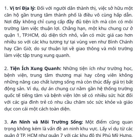
1.
Vị trí Địa lý:
Đối với người dân thành thị, việc sở hữu một
căn hộ gần trung tâm thành phố là điều vô cùng hấp dẫn.
Nơi đây không chỉ cung cấp đầy đủ tiện ích mà còn có môi
trường làm việc thuận lợi. Chẳng hạn, một khu chung cư ở
quận 1, TP.HCM, dù diện tích nhỏ, vẫn có mức giá cao hơn
nhiều so với các khu tương tự tại vùng ven như Bình Chánh
hay Cần Giờ, do sự thuận lợi về giao thông và môi trường
làm việc tập trung xung quanh.
2.
Tiện Ích Xung Quanh:
Những tiện ích như trường học,
bệnh viện, trung tâm thương mại hay công viên không
những nâng cao chất lượng sống mà còn thúc đẩy giá trị bất
động sản. Ví dụ, dự án chung cư nằm gần hệ thống trường
quốc tế tiếng tăm và bệnh viện lớn sẽ có nhiều sức hút đối
với các gia đình trẻ có nhu cầu chăm sóc sức khỏe và giáo
dục con cái một cách toàn diện.
3.
An Ninh và Môi Trường Sống:
Một điểm cũng quan
trọng không kém là vấn đề an ninh khu vực. Lấy ví dụ từ các
quận ở TP. HCM như quận 7 với các khu đô thị Phú Mỹ Hưng,