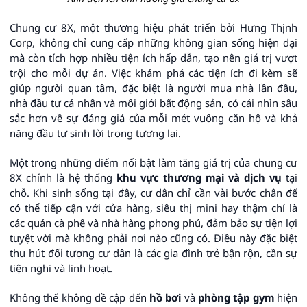
Chung cư 8X, một thương hiệu phát triển bởi Hưng Thịnh
Corp, không chỉ cung cấp những không gian sống hiện đại
mà còn tích hợp nhiều tiện ích hấp dẫn, tạo nên giá trị vượt
trội cho mỗi dự án. Việc khám phá các tiện ích đi kèm sẽ
giúp người quan tâm, đặc biệt là người mua nhà lần đầu,
nhà đầu tư cá nhân và môi giới bất động sản, có cái nhìn sâu
sắc hơn về sự đáng giá của mỗi mét vuông căn hộ và khả
năng đầu tư sinh lời trong tương lai.
Một trong những điểm nổi bật làm tăng giá trị của chung cư
8X chính là hệ thống
khu vực thương mại và dịch vụ
tại
chỗ. Khi sinh sống tại đây, cư dân chỉ cần vài bước chân để
có thể tiếp cận với cửa hàng, siêu thị mini hay thậm chí là
các quán cà phê và nhà hàng phong phú, đảm bảo sự tiện lợi
tuyệt vời mà không phải nơi nào cũng có. Điều này đặc biệt
thu hút đối tượng cư dân là các gia đình trẻ bận rộn, cần sự
tiện nghi và linh hoạt.
Không thể không đề cập đến
hồ bơi
và
phòng tập gym
hiện