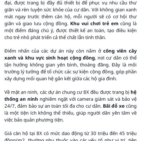
đại, được trang bị đầy đủ thiết bị để phục vụ nhu cầu thư
giãn và rèn luyện sức khỏe của cư dân. Với không gian xanh
mát ngay trước thềm căn hộ, mỗi người sẽ có cơ hội thư
giãn và giao lưu cộng đồng.
Khu vui chơi trẻ em
cũng là
một điểm đáng chú ý, được thiết kế an toàn, tạo điều kiện
cho trẻ nhỏ phát triển cả thể chất lẫn tinh thần.
Điểm nhấn của các dự án này còn nằm ở
công viên cây
xanh và khu vực sinh hoạt cộng đồng
, nơi cư dân có thể
tận hưởng không gian yên bình, thoáng đãng. Đây là môi
trường lý tưởng để tổ chức các sự kiện cộng đồng, góp phần
xây dựng mối quan hệ gắn kết giữa các hộ gia đình.
Về mặt an ninh, các dự án chung cư 8X đều được trang bị
hệ
thống an ninh
nghiêm ngặt với camera giám sát và bảo vệ
24/7, đảm bảo sự an toàn tối đa cho cư dân.
Bãi đỗ xe
cũng
là một tiện ích không thể thiếu, giúp người dân yên tâm về
việc bảo quản phương tiện.
Giá căn hộ tại 8X có mức dao động từ 30 triệu đến 45 triệu
đồng/m2, thường phụ thuộc vào các yếu tố như vị trí, tiện