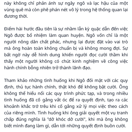
này không chỉ phản ánh sự ngây ngô và lạc hậu của một
vùng quê mà còn phê phán nét vô lý trong hệ thống quan lại
đương thời.
Điểm hài hước đầu tiên là sự nhầm lẫn kỳ quặc dẫn đến việc
Ngô được bổ nhiệm làm quan huyện. Ngô vốn chỉ là một
người nông dân chất phác, nhưng lại được đặt vào vai trò
mà ông hoàn toàn không chuẩn bị và không mong đợi. Sự
bất ngờ này dễ hình dung khiến người đọc cười thầm khi
thấy một người không có chút kinh nghiệm về công việc
hành chính bỗng nhiên trở thành lãnh đạo.
Tham khảo những tình huống khi Ngô đối mặt với các quy
định, thủ tục hành chính, thật khó để không bật cười. Ông
không thể hiểu nổi các quy trình phức tạp, và trong nhiều
tình huống đã cố gắng vắt óc để ra quyết định, tạo ra các
khoảnh khắc trớ trêu khi cố gắng xử lý mọi việc theo cách
của riêng mình. Tình huống khi ông giải quyết một vụ tranh
chấp đúng nghĩa là "dở khóc dở cười", khi mà ông không
biết mình đang làm gì, dẫn tới những quyết định buồn cười.