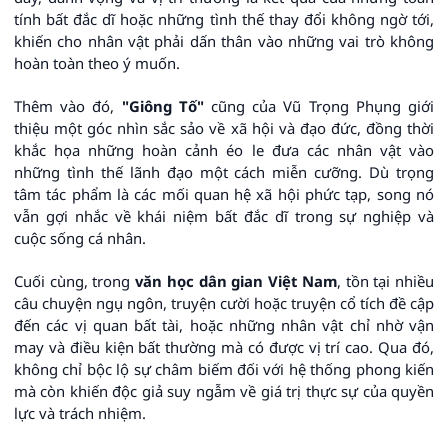
tính bất đắc dĩ hoặc những tình thế thay đổi không ngờ tới,
khiến cho nhân vật phải dấn thân vào những vai trò không
hoàn toàn theo ý muốn.
Thêm vào đó,
"Giông Tố"
cũng của Vũ Trọng Phụng giới
thiệu một góc nhìn sắc sảo về xã hội và đạo đức, đồng thời
khắc họa những hoàn cảnh éo le đưa các nhân vật vào
những tình thế lãnh đạo một cách miễn cưỡng. Dù trọng
tâm tác phẩm là các mối quan hệ xã hội phức tạp, song nó
vẫn gợi nhắc về khái niệm bất đắc dĩ trong sự nghiệp và
cuộc sống cá nhân.
Cuối cùng, trong
văn học dân gian Việt Nam
, tồn tại nhiều
câu chuyện ngụ ngôn, truyện cười hoặc truyện cổ tích đề cập
đến các vị quan bất tài, hoặc những nhân vật chỉ nhờ vận
may và điều kiện bất thường mà có được vị trí cao. Qua đó,
không chỉ bộc lộ sự châm biếm đối với hệ thống phong kiến
mà còn khiến độc giả suy ngẫm về giá trị thực sự của quyền
lực và trách nhiệm.