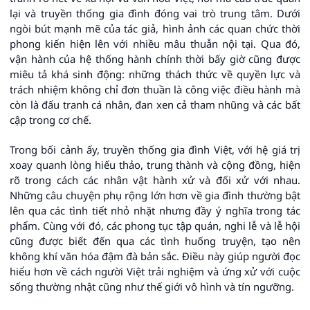
lại và truyền thống gia đình đóng vai trò trung tâm. Dưới
ngòi bút mạnh mẽ của tác giả, hình ảnh các quan chức thời
phong kiến hiện lên với nhiều mâu thuẫn nội tại. Qua đó,
vận hành của hệ thống hành chính thời bấy giờ cũng được
miêu tả khá sinh động: những thách thức về quyền lực và
trách nhiệm không chỉ đơn thuần là công việc điều hành mà
còn là đấu tranh cá nhân, đan xen cả tham nhũng và các bất
cập trong cơ chế.
Trong bối cảnh ấy, truyền thống gia đình Việt, với hệ giá trị
xoay quanh lòng hiếu thảo, trung thành và cộng đồng, hiện
rõ trong cách các nhân vật hành xử và đối xử với nhau.
Những câu chuyện phụ rộng lớn hơn về gia đình thường bật
lên qua các tình tiết nhỏ nhặt nhưng đầy ý nghĩa trong tác
phẩm. Cùng với đó, các phong tục tập quán, nghi lễ và lễ hội
cũng được biết đến qua các tình huống truyện, tạo nên
không khí văn hóa đậm đà bản sắc. Điều này giúp người đọc
hiểu hơn về cách người Việt trải nghiệm và ứng xử với cuộc
sống thường nhật cũng như thế giới vô hình và tín ngưỡng.