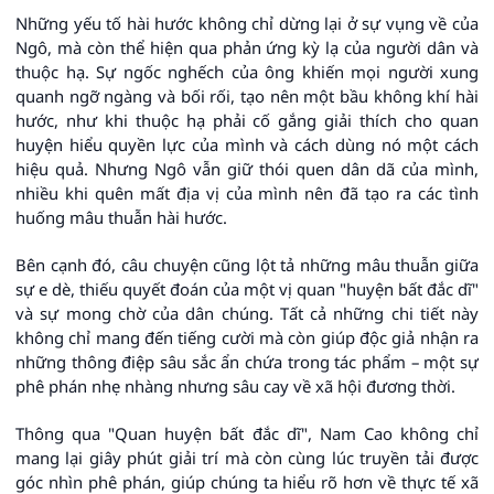
Những yếu tố hài hước không chỉ dừng lại ở sự vụng về của
Ngô, mà còn thể hiện qua phản ứng kỳ lạ của người dân và
thuộc hạ. Sự ngốc nghếch của ông khiến mọi người xung
quanh ngỡ ngàng và bối rối, tạo nên một bầu không khí hài
hước, như khi thuộc hạ phải cố gắng giải thích cho quan
huyện hiểu quyền lực của mình và cách dùng nó một cách
hiệu quả. Nhưng Ngô vẫn giữ thói quen dân dã của mình,
nhiều khi quên mất địa vị của mình nên đã tạo ra các tình
huống mâu thuẫn hài hước.
Bên cạnh đó, câu chuyện cũng lột tả những mâu thuẫn giữa
sự e dè, thiếu quyết đoán của một vị quan "huyện bất đắc dĩ"
và sự mong chờ của dân chúng. Tất cả những chi tiết này
không chỉ mang đến tiếng cười mà còn giúp độc giả nhận ra
những thông điệp sâu sắc ẩn chứa trong tác phẩm – một sự
phê phán nhẹ nhàng nhưng sâu cay về xã hội đương thời.
Thông qua "Quan huyện bất đắc dĩ", Nam Cao không chỉ
mang lại giây phút giải trí mà còn cùng lúc truyền tải được
góc nhìn phê phán, giúp chúng ta hiểu rõ hơn về thực tế xã