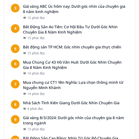
Giá vàng ABC Úc hôm nay: Dưới góc nhìn của chuyên gia
3
8 năm kinh nghiệm
👁 12 phút đọc
Bất Động Sản Ao Tiên: Cơ Hội Đầu Tư Dưới Góc Nhìn
4
Chuyên Gia 8 Năm Kinh Nghiệm
👁 15 phút đọc
Bất động sản TP HCM: Góc nhìn chuyên gia thực chiến
5
👁 15 phút đọc
Mua Chung Cư 43 Hồ Văn Huê: Dưới Góc Nhìn Chuyên
6
Gia 8 Năm Kinh Nghiệm
👁 14 phút đọc
Mua chung cư CT1 Yên Nghĩa: Lựa chọn thông minh từ
7
Nguyễn Minh Khánh
👁 14 phút đọc
Nhà Sách Tỉnh Kiên Giang Dưới Góc Nhìn Chuyên Gia
8
👁 4 phút đọc
Giá vàng 8/3/2024: Dưới góc nhìn của chuyên gia 8 năm
9
trong ngành
👁 13 phút đọc
Bất Động Sản Cao Bằng: Nhìn Từ Góc Độ Chuyên Gia