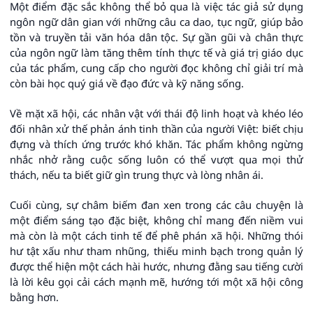
Một điểm đặc sắc không thể bỏ qua là việc tác giả sử dụng
ngôn ngữ dân gian với những câu ca dao, tục ngữ, giúp bảo
tồn và truyền tải văn hóa dân tộc. Sự gần gũi và chân thực
của ngôn ngữ làm tăng thêm tính thực tế và giá trị giáo dục
của tác phẩm, cung cấp cho người đọc không chỉ giải trí mà
còn bài học quý giá về đạo đức và kỹ năng sống.
Về mặt xã hội, các nhân vật với thái độ linh hoạt và khéo léo
đối nhân xử thế phản ánh tinh thần của người Việt: biết chịu
đựng và thích ứng trước khó khăn. Tác phẩm không ngừng
nhắc nhở rằng cuộc sống luôn có thể vượt qua mọi thử
thách, nếu ta biết giữ gìn trung thực và lòng nhân ái.
Cuối cùng, sự châm biếm đan xen trong các câu chuyện là
một điểm sáng tạo đặc biệt, không chỉ mang đến niềm vui
mà còn là một cách tinh tế để phê phán xã hội. Những thói
hư tật xấu như tham nhũng, thiếu minh bạch trong quản lý
được thể hiện một cách hài hước, nhưng đằng sau tiếng cười
là lời kêu gọi cải cách mạnh mẽ, hướng tới một xã hội công
bằng hơn.