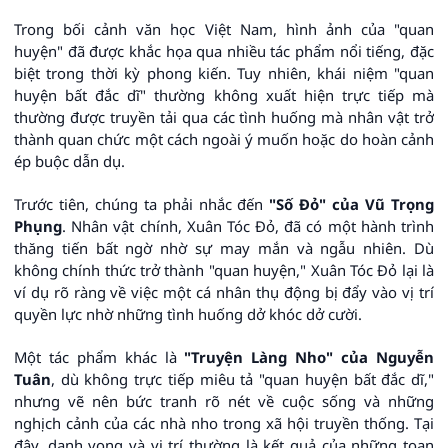
Trong bối cảnh văn học Việt Nam, hình ảnh của "quan
huyện" đã được khắc họa qua nhiều tác phẩm nổi tiếng, đặc
biệt trong thời kỳ phong kiến. Tuy nhiên, khái niệm "quan
huyện bất đắc dĩ" thường không xuất hiện trực tiếp mà
thường được truyền tải qua các tình huống mà nhân vật trở
thành quan chức một cách ngoài ý muốn hoặc do hoàn cảnh
ép buộc dẫn dụ.
Trước tiên, chúng ta phải nhắc đến
"Số Đỏ" của Vũ Trọng
Phụng
. Nhân vật chính, Xuân Tóc Đỏ, đã có một hành trình
thăng tiến bất ngờ nhờ sự may mắn và ngẫu nhiên. Dù
không chính thức trở thành "quan huyện," Xuân Tóc Đỏ lại là
ví dụ rõ ràng về việc một cá nhân thụ động bị đẩy vào vị trí
quyền lực nhờ những tình huống dở khóc dở cười.
Một tác phẩm khác là
"Truyện Làng Nho" của Nguyễn
Tuân
, dù không trực tiếp miêu tả "quan huyện bất đắc dĩ,"
nhưng vẽ nên bức tranh rõ nét về cuộc sống và những
nghịch cảnh của các nhà nho trong xã hội truyền thống. Tại
đây, danh vọng và vị trí thường là kết quả của những toan