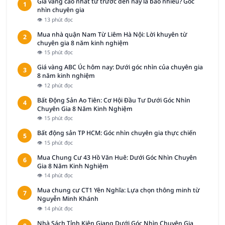
Giá vàng cao nhất từ trước đến nay là bao nhiêu? Góc
1
nhìn chuyên gia
👁 13 phút đọc
Mua nhà quận Nam Từ Liêm Hà Nội: Lời khuyên từ
2
chuyên gia 8 năm kinh nghiệm
👁 15 phút đọc
Giá vàng ABC Úc hôm nay: Dưới góc nhìn của chuyên gia
3
8 năm kinh nghiệm
👁 12 phút đọc
Bất Động Sản Ao Tiên: Cơ Hội Đầu Tư Dưới Góc Nhìn
4
Chuyên Gia 8 Năm Kinh Nghiệm
👁 15 phút đọc
Bất động sản TP HCM: Góc nhìn chuyên gia thực chiến
5
👁 15 phút đọc
Mua Chung Cư 43 Hồ Văn Huê: Dưới Góc Nhìn Chuyên
6
Gia 8 Năm Kinh Nghiệm
👁 14 phút đọc
Mua chung cư CT1 Yên Nghĩa: Lựa chọn thông minh từ
7
Nguyễn Minh Khánh
👁 14 phút đọc
Nhà Sách Tỉnh Kiên Giang Dưới Góc Nhìn Chuyên Gia