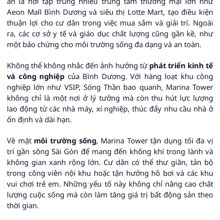
án là nơi tập trung nhiều trung tâm thương mại lớn như
Aeon Mall Bình Dương và siêu thị Lotte Mart, tạo điều kiện
thuận lợi cho cư dân trong việc mua sắm và giải trí. Ngoài
ra, các cơ sở y tế và giáo dục chất lượng cũng gần kề, như
một bảo chứng cho môi trường sống đa dạng và an toàn.
Không thể không nhắc đến ảnh hưởng từ
phát triển kinh tế
và công nghiệp
của Bình Dương. Với hàng loạt khu công
nghiệp lớn như VSIP, Sóng Thần bao quanh, Marina Tower
không chỉ là một nơi ở lý tưởng mà còn thu hút lực lượng
lao động từ các nhà máy, xí nghiệp, thúc đẩy nhu cầu nhà ở
ổn định và dài hạn.
Về mặt
môi trường sống
, Marina Tower tận dụng tối đa vị
trí gần sông Sài Gòn để mang đến không khí trong lành và
không gian xanh rộng lớn. Cư dân có thể thư giãn, tản bộ
trong công viên nội khu hoặc tận hưởng hồ bơi và các khu
vui chơi trẻ em. Những yếu tố này không chỉ nâng cao chất
lượng cuộc sống mà còn làm tăng giá trị bất động sản theo
thời gian.