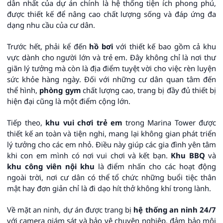
dẫn nhất của dự án chính là hệ thống tiện ích phong phú,
được thiết kế để nâng cao chất lượng sống và đáp ứng đa
dạng nhu cầu của cư dân.
Trước hết, phải kể đến
hồ bơi
với thiết kế bao gồm cả khu
vực dành cho người lớn và trẻ em. Đây không chỉ là nơi thư
giãn lý tưởng mà còn là địa điểm tuyệt vời cho việc rèn luyện
sức khỏe hàng ngày. Đối với những cư dân quan tâm đến
thể hình,
phòng gym
chất lượng cao, trang bị đầy đủ thiết bị
hiện đại cũng là một điểm cộng lớn.
Tiếp theo,
khu vui chơi trẻ em
trong Marina Tower được
thiết kế an toàn và tiện nghi, mang lại không gian phát triển
lý tưởng cho các em nhỏ. Điều này giúp các gia đình yên tâm
khi con em mình có nơi vui chơi và kết bạn.
Khu BBQ
và
khu công viên nội khu
là điểm nhấn cho các hoạt động
ngoài trời, nơi cư dân có thể tổ chức những buổi tiệc thân
mật hay đơn giản chỉ là đi dạo hít thở không khí trong lành.
Về mặt an ninh, dự án được trang bị
hệ thống an ninh 24/7
với camera giám sát và bảo vệ chuyên nghiệp, đảm bảo môi