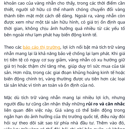
khoản cao của vàng nhẫn cho thấy, trong các thời điểm cần
thiết, người sở hữu có thể nhanh chóng chuyển đổi vàng
thành tiền mặt một cách dễ dàng. Ngoài ra, vàng nhẫn còn
được xem như một tài sản hữu hình, có giá trị ổn định qua
thời gian, không chịu ảnh hưởng quá nhiều từ các yếu tố
bên ngoài như lạm phát hay biến động kinh tế.
Theo các
báo cáo thị trường
, lợi ích nổi bật mà tích trữ vàng
nhẫn mang lại là khả năng bảo vệ chống lại lạm phát. Khi giá
trị tiền tệ có nguy cơ suy giảm, vàng nhẫn có xu hướng giữ
giá trị hoặc thậm chí tăng nhẹ, giúp duy trì sức mua của tài
sản. Hơn nữa, trong các giai đoạn khủng hoảng kinh tế hoặc
biến động chính trị, vàng thường được ưu tiên hơn các loại
tài sản khác vì tính an toàn và ổn định của nó.
Mặc dù tích trữ vàng nhẫn mang lại nhiều lợi ích, nhưng
người đầu tư cũng cần nhận thấy những
rủi ro và cân nhắc
liên quan đến việc này. Giá vàng có thể biến động trong
ngắn hạn do ảnh hưởng của thị trường quốc tế, điều này đòi
hỏi sự theo dõi sát sao từ phía nhà đầu tư. Thêm vào đó,
việc lưu trữ vàng có thể đòi hỏi chi phí bảo quản, và không