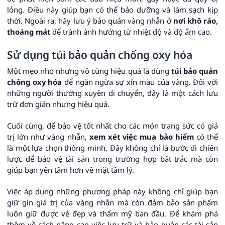
lỏng. Điều này giúp bạn có thể bảo dưỡng và làm sạch kịp
thời. Ngoài ra, hãy lưu ý bảo quản vàng nhẫn ở
nơi khô ráo,
thoáng mát
để tránh ảnh hưởng từ nhiệt độ và độ ẩm cao.
Sử dụng túi bảo quản chống oxy hóa
Một mẹo nhỏ nhưng vô cùng hiệu quả là dùng
túi bảo quản
chống oxy hóa
để ngăn ngừa sự xỉn màu của vàng. Đối với
những người thường xuyên di chuyển, đây là một cách lưu
trữ đơn giản nhưng hiệu quả.
Cuối cùng, để bảo vệ tốt nhất cho các món trang sức có giá
trị lớn như vàng nhẫn,
xem xét việc mua bảo hiểm
có thể
là một lựa chọn thông minh. Đây không chỉ là bước đi chiến
lược để bảo vệ tài sản trong trường hợp bất trắc mà còn
giúp bạn yên tâm hơn về mặt tâm lý.
Việc áp dụng những phương pháp này không chỉ giúp bạn
giữ gìn giá trị của vàng nhẫn mà còn đảm bảo sản phẩm
luôn giữ được vẻ đẹp và thẩm mỹ ban đầu. Để khám phá
thêm về cách nâng cao việc lưu trữ và bảo quản các tài sản