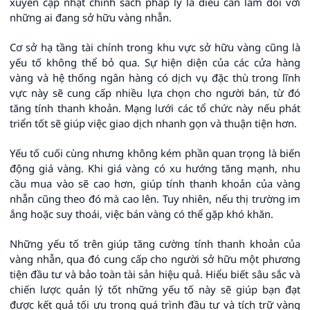
xuyên cập nhật chính sách pháp lý là điều cần làm đối với
những ai đang sở hữu vàng nhẫn.
Cơ sở hạ tầng tài chính trong khu vực sở hữu vàng cũng là
yếu tố không thể bỏ qua. Sự hiện diện của các cửa hàng
vàng và hệ thống ngân hàng có dịch vụ đặc thù trong lĩnh
vực này sẽ cung cấp nhiều lựa chọn cho người bán, từ đó
tăng tính thanh khoản. Mạng lưới các tổ chức này nếu phát
triển tốt sẽ giúp việc giao dịch nhanh gọn và thuận tiện hơn.
Yếu tố cuối cùng nhưng không kém phần quan trọng là biến
động giá vàng. Khi giá vàng có xu hướng tăng mạnh, nhu
cầu mua vào sẽ cao hơn, giúp tính thanh khoản của vàng
nhẫn cũng theo đó mà cao lên. Tuy nhiên, nếu thị trường im
ắng hoặc suy thoái, việc bán vàng có thể gặp khó khăn.
Những yếu tố trên giúp tăng cường tính thanh khoản của
vàng nhẫn, qua đó cung cấp cho người sở hữu một phương
tiện đầu tư và bảo toàn tài sản hiệu quả. Hiểu biết sâu sắc và
chiến lược quản lý tốt những yếu tố này sẽ giúp bạn đạt
được kết quả tối ưu trong quá trình đầu tư và tích trữ vàng